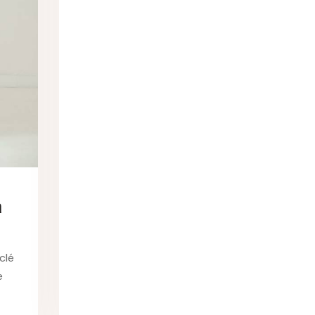
n
clé
e