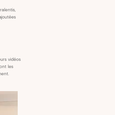
alentis,
ajoutées
eurs vidéos
ont les
ment.