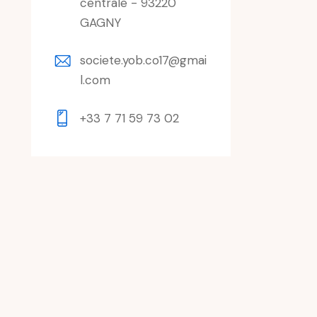
centrale - 93220
GAGNY
societe.yob.co17@gmai
l.com
+33 7 71 59 73 02